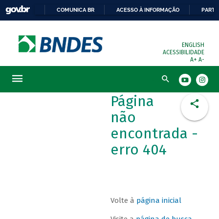
COMUNICA BR
ACESSO À INFORMAÇÃO
PARTI
ENGLISH
ACESSIBILIDADE
A+
A-
Busca
Página
não
encontrada -
erro 404
Volte à
página inicial
Visite a
página de busca