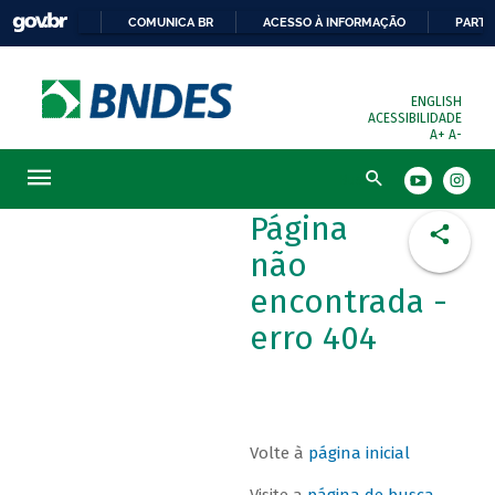
COMUNICA BR
ACESSO À INFORMAÇÃO
PARTI
ENGLISH
ACESSIBILIDADE
A+
A-
Busca
Página
não
encontrada -
erro 404
Volte à
página inicial
Visite a
página de busca