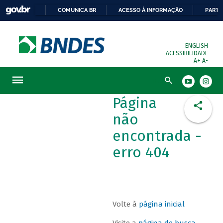
COMUNICA BR
ACESSO À INFORMAÇÃO
PARTI
ENGLISH
ACESSIBILIDADE
A+
A-
Busca
Página
não
encontrada -
erro 404
Volte à
página inicial
Visite a
página de busca