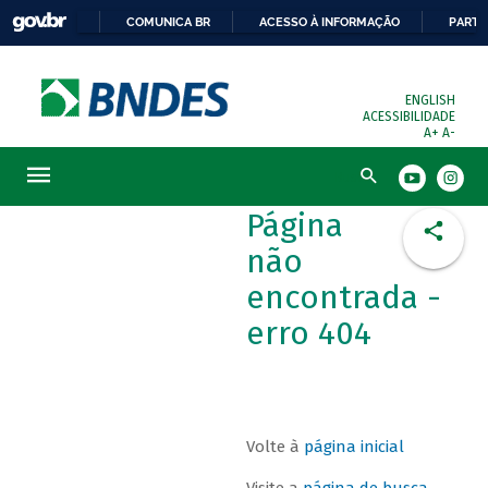
COMUNICA BR
ACESSO À INFORMAÇÃO
PARTI
ENGLISH
ACESSIBILIDADE
A+
A-
Busca
Página
não
encontrada -
erro 404
Volte à
página inicial
Visite a
página de busca