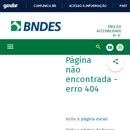
COMUNICA BR
ACESSO À INFORMAÇÃO
PARTI
ENGLISH
ACESSIBILIDADE
A+
A-
Busca
Página
não
encontrada -
erro 404
Volte à
página inicial
Visite a
página de busca