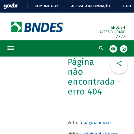
COMUNICA BR
ACESSO À INFORMAÇÃO
PARTI
ENGLISH
ACESSIBILIDADE
A+
A-
Busca
Página
não
encontrada -
erro 404
Volte à
página inicial
Visite a
página de busca