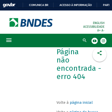
COMUNICA BR
ACESSO À INFORMAÇÃO
PARTI
ENGLISH
ACESSIBILIDADE
A+
A-
Busca
Página
não
encontrada -
erro 404
Volte à
página inicial
Visite a
página de busca