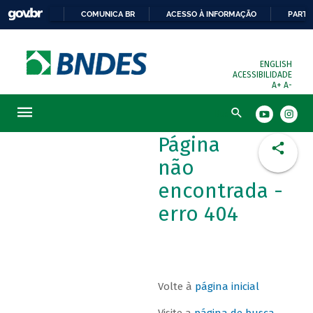
COMUNICA BR
ACESSO À INFORMAÇÃO
PARTI
ENGLISH
ACESSIBILIDADE
A+
A-
Busca
Página
não
encontrada -
erro 404
Volte à
página inicial
Visite a
página de busca