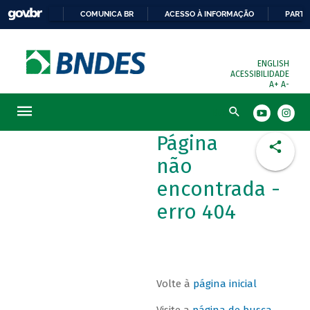
COMUNICA BR
ACESSO À INFORMAÇÃO
PARTI
ENGLISH
ACESSIBILIDADE
A+
A-
Busca
Página
não
encontrada -
erro 404
Volte à
página inicial
Visite a
página de busca