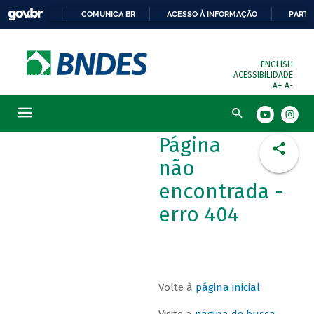
COMUNICA BR
ACESSO À INFORMAÇÃO
PARTI
ENGLISH
ACESSIBILIDADE
A+
A-
Busca
Página
não
encontrada -
erro 404
Volte à
página inicial
Visite a
página de busca