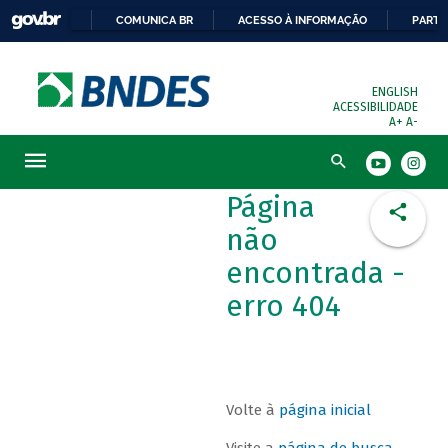
COMUNICA BR
ACESSO À INFORMAÇÃO
PARTI
ENGLISH
ACESSIBILIDADE
A+
A-
Busca
Página
não
encontrada -
erro 404
Volte à
página inicial
Visite a
página de busca