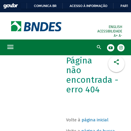
COMUNICA BR
ACESSO À INFORMAÇÃO
PARTI
ENGLISH
ACESSIBILIDADE
A+
A-
Busca
Página
não
encontrada -
erro 404
Volte à
página inicial
Visite a
página de busca