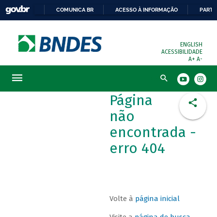
COMUNICA BR
ACESSO À INFORMAÇÃO
PARTI
ENGLISH
ACESSIBILIDADE
A+
A-
Busca
Página
não
encontrada -
erro 404
Volte à
página inicial
Visite a
página de busca