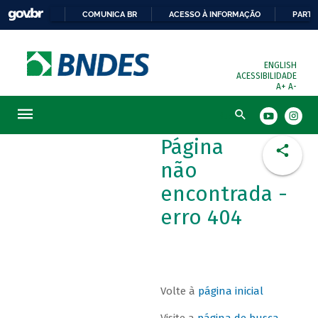
COMUNICA BR
ACESSO À INFORMAÇÃO
PARTI
ENGLISH
ACESSIBILIDADE
A+
A-
Busca
Página
não
encontrada -
erro 404
Volte à
página inicial
Visite a
página de busca