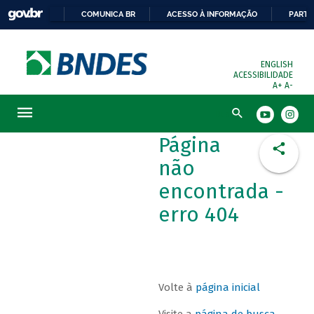
COMUNICA BR
ACESSO À INFORMAÇÃO
PARTI
ENGLISH
ACESSIBILIDADE
A+
A-
Busca
Página
não
encontrada -
erro 404
Volte à
página inicial
Visite a
página de busca