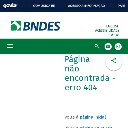
COMUNICA BR
ACESSO À INFORMAÇÃO
PARTI
ENGLISH
ACESSIBILIDADE
A+
A-
Busca
Página
não
encontrada -
erro 404
Volte à
página inicial
Visite a
página de busca