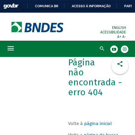
COMUNICA BR
ACESSO À INFORMAÇÃO
PARTI
ENGLISH
ACESSIBILIDADE
A+
A-
Busca
Página
não
encontrada -
erro 404
Volte à
página inicial
Visite a
página de busca