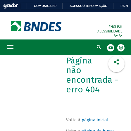
COMUNICA BR
ACESSO À INFORMAÇÃO
PARTI
ENGLISH
ACESSIBILIDADE
A+
A-
Busca
Página
não
encontrada -
erro 404
Volte à
página inicial
Visite a
página de busca