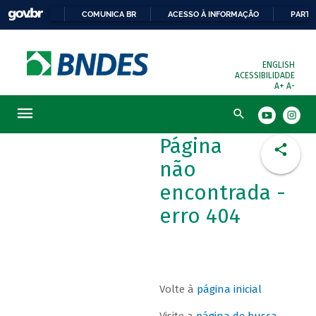
COMUNICA BR
ACESSO À INFORMAÇÃO
PARTI
ENGLISH
ACESSIBILIDADE
A+
A-
Busca
Página
não
encontrada -
erro 404
Volte à
página inicial
Visite a
página de busca