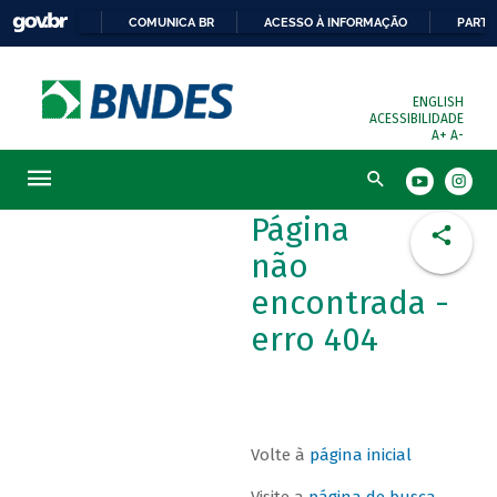
COMUNICA BR
ACESSO À INFORMAÇÃO
PARTI
ENGLISH
ACESSIBILIDADE
A+
A-
Busca
Página
não
encontrada -
erro 404
Volte à
página inicial
Visite a
página de busca