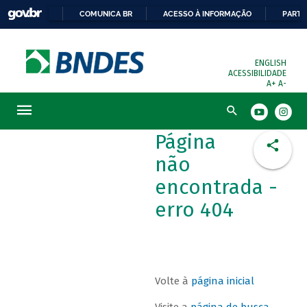
COMUNICA BR
ACESSO À INFORMAÇÃO
PARTI
ENGLISH
ACESSIBILIDADE
A+
A-
Busca
Página
não
encontrada -
erro 404
Volte à
página inicial
Visite a
página de busca