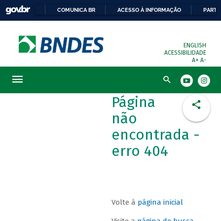
COMUNICA BR
ACESSO À INFORMAÇÃO
PARTI
ENGLISH
ACESSIBILIDADE
A+
A-
Busca
Página
não
encontrada -
erro 404
Volte à
página inicial
Visite a
página de busca