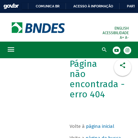
COMUNICA BR
ACESSO À INFORMAÇÃO
PARTI
ENGLISH
ACESSIBILIDADE
A+
A-
Busca
Página
não
encontrada -
erro 404
Volte à
página inicial
Visite a
página de busca