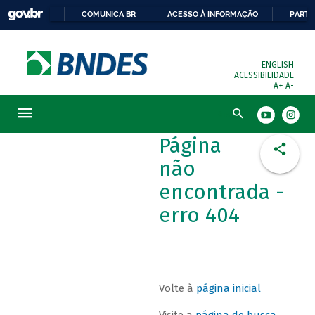
COMUNICA BR
ACESSO À INFORMAÇÃO
PARTI
ENGLISH
ACESSIBILIDADE
A+
A-
Busca
Página
não
encontrada -
erro 404
Volte à
página inicial
Visite a
página de busca