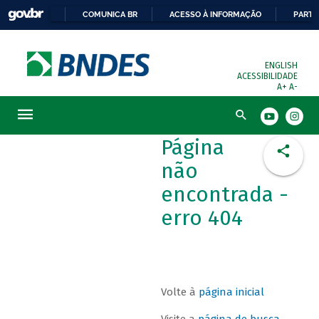
COMUNICA BR
ACESSO À INFORMAÇÃO
PARTI
ENGLISH
ACESSIBILIDADE
A+
A-
Busca
Página
não
encontrada -
erro 404
Volte à
página inicial
Visite a
página de busca