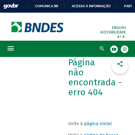
COMUNICA BR
ACESSO À INFORMAÇÃO
PARTI
ENGLISH
ACESSIBILIDADE
A+
A-
Busca
Página
não
encontrada -
erro 404
Volte à
página inicial
Visite a
página de busca