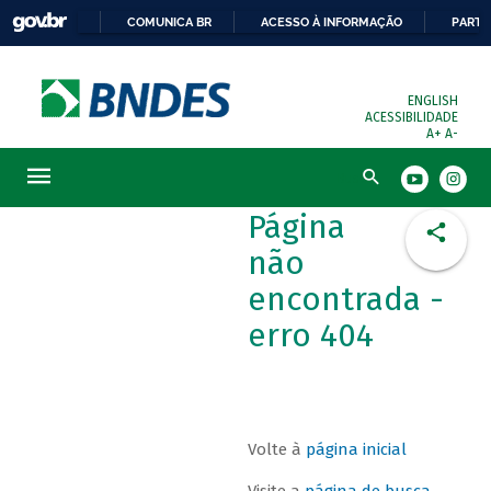
COMUNICA BR
ACESSO À INFORMAÇÃO
PARTI
ENGLISH
ACESSIBILIDADE
A+
A-
Busca
Página
não
encontrada -
erro 404
Volte à
página inicial
Visite a
página de busca