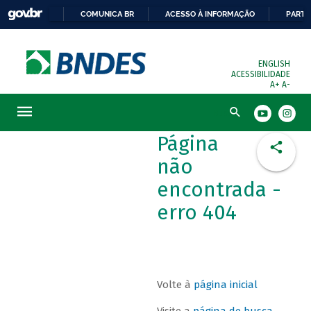
COMUNICA BR
ACESSO À INFORMAÇÃO
PARTI
ENGLISH
ACESSIBILIDADE
A+
A-
Busca
Página
não
encontrada -
erro 404
Volte à
página inicial
Visite a
página de busca