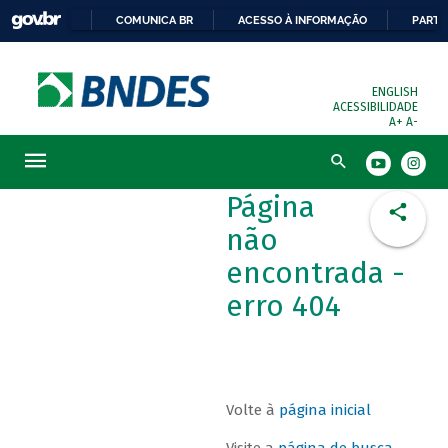
COMUNICA BR
ACESSO À INFORMAÇÃO
PARTI
ENGLISH
ACESSIBILIDADE
A+
A-
Busca
Página
não
encontrada -
erro 404
Volte à
página inicial
Visite a
página de busca