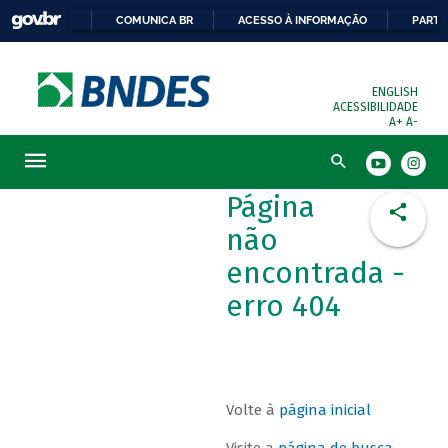
COMUNICA BR
ACESSO À INFORMAÇÃO
PARTI
ENGLISH
ACESSIBILIDADE
A+
A-
Busca
Página
não
encontrada -
erro 404
Volte à
página inicial
Visite a
página de busca