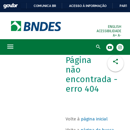
COMUNICA BR
ACESSO À INFORMAÇÃO
PARTI
ENGLISH
ACESSIBILIDADE
A+
A-
Busca
Página
não
encontrada -
erro 404
Volte à
página inicial
Visite a
página de busca