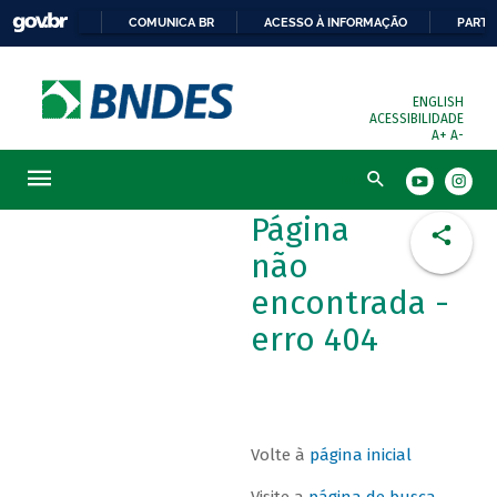
COMUNICA BR
ACESSO À INFORMAÇÃO
PARTI
ENGLISH
ACESSIBILIDADE
A+
A-
Busca
Página
não
encontrada -
erro 404
Volte à
página inicial
Visite a
página de busca