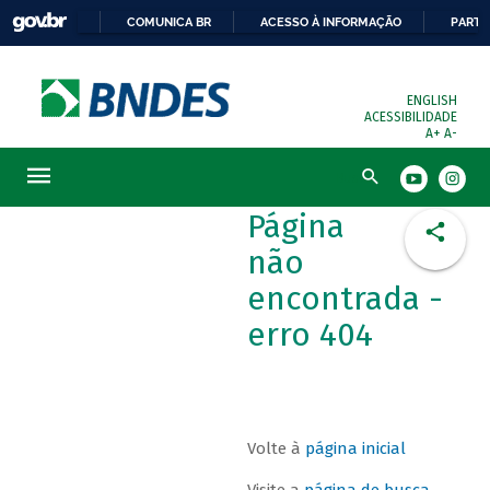
COMUNICA BR
ACESSO À INFORMAÇÃO
PARTI
ENGLISH
ACESSIBILIDADE
A+
A-
Busca
Página
não
encontrada -
erro 404
Volte à
página inicial
Visite a
página de busca