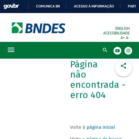
COMUNICA BR
ACESSO À INFORMAÇÃO
PARTI
ENGLISH
ACESSIBILIDADE
A+
A-
Busca
Página
não
encontrada -
erro 404
Volte à
página inicial
Visite a
página de busca