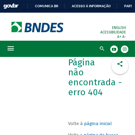
COMUNICA BR
ACESSO À INFORMAÇÃO
PARTI
ENGLISH
ACESSIBILIDADE
A+
A-
Busca
Página
não
encontrada -
erro 404
Volte à
página inicial
Visite a
página de busca