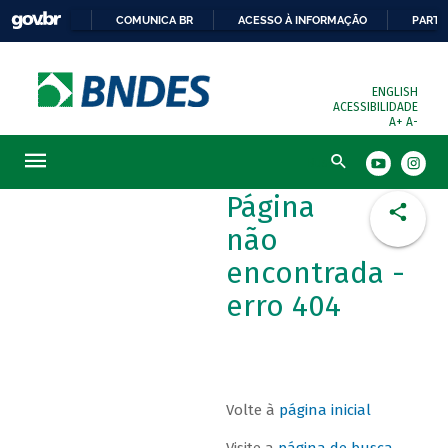
COMUNICA BR
ACESSO À INFORMAÇÃO
PARTI
ENGLISH
ACESSIBILIDADE
A+
A-
Busca
Página
não
encontrada -
erro 404
Volte à
página inicial
Visite a
página de busca