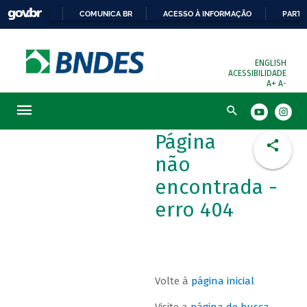
COMUNICA BR
ACESSO À INFORMAÇÃO
PARTI
ENGLISH
ACESSIBILIDADE
A+
A-
Busca
Página
não
encontrada -
erro 404
Volte à
página inicial
Visite a
página de busca