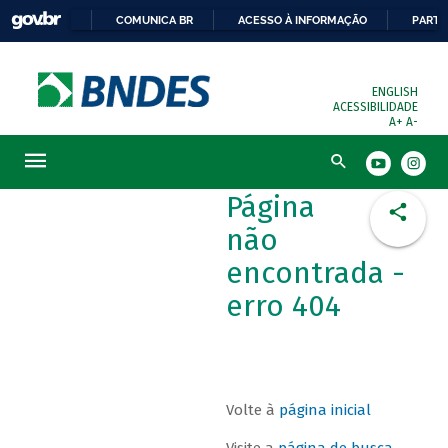
COMUNICA BR
ACESSO À INFORMAÇÃO
PARTI
ENGLISH
ACESSIBILIDADE
A+
A-
Busca
Página
não
encontrada -
erro 404
Volte à
página inicial
Visite a
página de busca