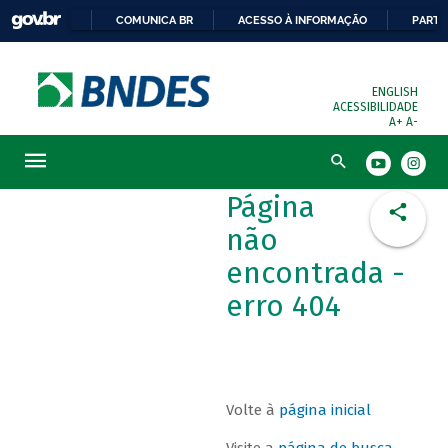
COMUNICA BR
ACESSO À INFORMAÇÃO
PARTI
ENGLISH
ACESSIBILIDADE
A+
A-
Busca
Página
não
encontrada -
erro 404
Volte à
página inicial
Visite a
página de busca