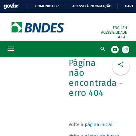
COMUNICA BR
ACESSO À INFORMAÇÃO
PARTI
ENGLISH
ACESSIBILIDADE
A+
A-
Busca
Página
não
encontrada -
erro 404
Volte à
página inicial
Visite a
página de busca