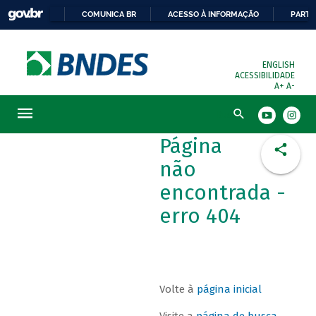
COMUNICA BR
ACESSO À INFORMAÇÃO
PARTI
ENGLISH
ACESSIBILIDADE
A+
A-
Busca
Página
não
encontrada -
erro 404
Volte à
página inicial
Visite a
página de busca