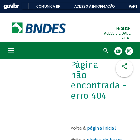
COMUNICA BR
ACESSO À INFORMAÇÃO
PARTI
ENGLISH
ACESSIBILIDADE
A+
A-
Busca
Página
não
encontrada -
erro 404
Volte à
página inicial
Visite a
página de busca