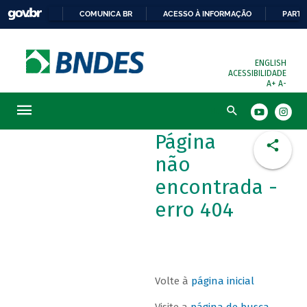
COMUNICA BR
ACESSO À INFORMAÇÃO
PARTI
ENGLISH
ACESSIBILIDADE
A+
A-
Busca
Página
não
encontrada -
erro 404
Volte à
página inicial
Visite a
página de busca