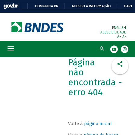
COMUNICA BR
ACESSO À INFORMAÇÃO
PARTI
ENGLISH
ACESSIBILIDADE
A+
A-
Busca
Página
não
encontrada -
erro 404
Volte à
página inicial
Visite a
página de busca