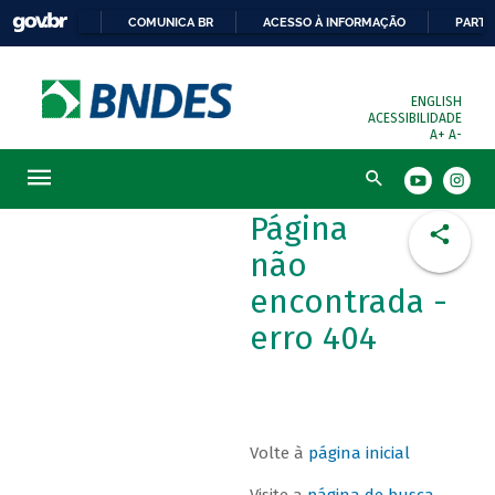
COMUNICA BR
ACESSO À INFORMAÇÃO
PARTI
ENGLISH
ACESSIBILIDADE
A+
A-
Busca
Página
não
encontrada -
erro 404
Volte à
página inicial
Visite a
página de busca