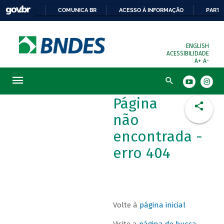
COMUNICA BR
ACESSO À INFORMAÇÃO
PARTI
ENGLISH
ACESSIBILIDADE
A+
A-
Busca
Página
não
encontrada -
erro 404
Volte à
página inicial
Visite a
página de busca