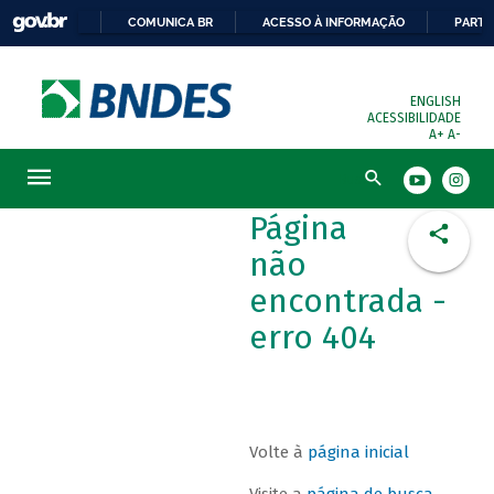
COMUNICA BR
ACESSO À INFORMAÇÃO
PARTI
ENGLISH
ACESSIBILIDADE
A+
A-
Busca
Página
não
encontrada -
erro 404
Volte à
página inicial
Visite a
página de busca