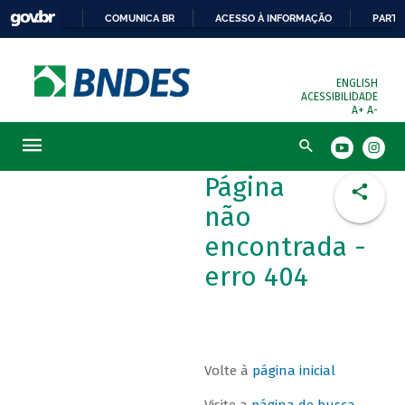
COMUNICA BR
ACESSO À INFORMAÇÃO
PARTI
ENGLISH
ACESSIBILIDADE
A+
A-
Busca
Página
não
encontrada -
erro 404
Volte à
página inicial
Visite a
página de busca