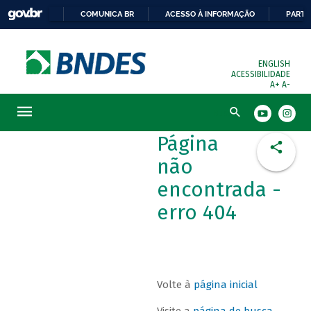
COMUNICA BR
ACESSO À INFORMAÇÃO
PARTI
ENGLISH
ACESSIBILIDADE
A+
A-
Busca
Página
não
encontrada -
erro 404
Volte à
página inicial
Visite a
página de busca