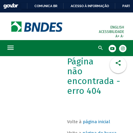
COMUNICA BR
ACESSO À INFORMAÇÃO
PARTI
ENGLISH
ACESSIBILIDADE
A+
A-
Busca
Página
não
encontrada -
erro 404
Volte à
página inicial
Visite a
página de busca